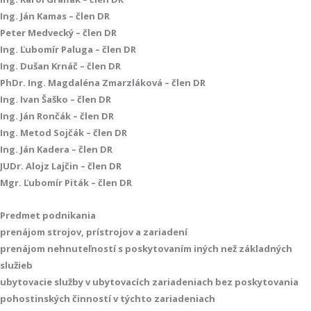
Ing. Ján Kamas – člen DR
Peter Medvecký – člen DR
Ing. Ľubomír Paluga – člen DR
Ing. Dušan Krnáč – člen DR
PhDr. Ing. Magdaléna Zmarzláková – člen DR
Ing. Ivan Šaško – člen DR
Ing. Ján Rončák – člen DR
Ing. Metod Sojčák – člen DR
Ing. Ján Kadera – člen DR
JUDr. Alojz Lajčin – člen DR
Mgr. Ľubomír Piták – člen DR
Predmet podnikania
prenájom strojov, prístrojov a zariadení
prenájom nehnuteľností s poskytovaním iných než základných
služieb
ubytovacie služby v ubytovacích zariadeniach bez poskytovania
pohostinských činností v týchto zariadeniach