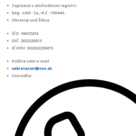
Zapísaná v obchodnom registri:
Reg.-odd.: Sa, vl.č.: 10544/L
Okresný súd Žilina
IČO: 36672254
DIČ: 2022236315
IČ DPH: SK2022236315
Pošlite nám e-mail
sekretariat@ovs.sk
Ústredňa