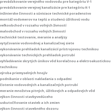
prevádzkovanie verejného vodovodu pre kategóriu V-1
prevádzkovanie verejnej kanalizácie pre kategóriu K-1
inžinierske činnosti a súvisiace technické poradenstvo
montáž vodomerov na teplú a studenú úžitkovú vodu
veľkoobchod v rozsahu voľných živností
maloobchod v rozsahu voľných živností
technické testovanie, meranie a analýzy
vytyčovanie vodovodnej a kanalizačnej siete
vykonávanie prehliadok kanalizácií prístrojovou technikou
vykonávanie technických prehliadok potrubí
vyhľadávanie skrytých únikov vôd korelačnou a elektroakustickou
technikou
výroba priemyselných hnojív
podnikanie v oblasti nakladania s odpadmi
čistenie vodovodných a kanalizačných potrubí
meranie množstva pitných, úžitkových a odpadových vôd
výkon činnosti stavbyvedúceho
uskutočňovanie stavieb a ich zmien
výkon činnosti stavebného dozoru