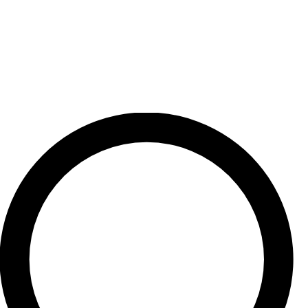
Preskočiť
na
obsah