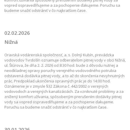
komfort užívania spôsobený prerušením dodávky pitnej vody sa
vopred ospravedlňujeme a za pochopenie ďakujeme. Poruchu sa
budeme snažiť odstrániť v čo najkratšom čase.
02.02.2026
Nižná
Oravská vodárenská spoločnosť, a. s. Dolný Kubín, prevádzka
vodovodov Tvrdošín oznamuje odberateľom pitnej vody v obci Nižná,
ul. Štúrova, že dňa 2. 2. 2026 od 8:30 hod. bude z dôvodu nutnej a
neodkladnej opravy poruchy verejného vodovodného potrubia
odstavená dodávka pitnej vody, a to až do skončenia nevyhnutných
prác. Predpoklad ukončenia opravných prác je do 14:00 hod.
Oznámenie je v zmysle §32 Zákona č. 442/2002 o verejných
vodovodoch a verejných kanalizáciách. Za vzniknuté problémy a za
znížený komfort užívania, spôsobeným prerušením dodávky pitnej
vody sa vopred ospravedlňujeme a za pochopenie ďakujeme.
Poruchu sa budeme snažiť odstrániť v čo najkratšom čase.
30.01.2026