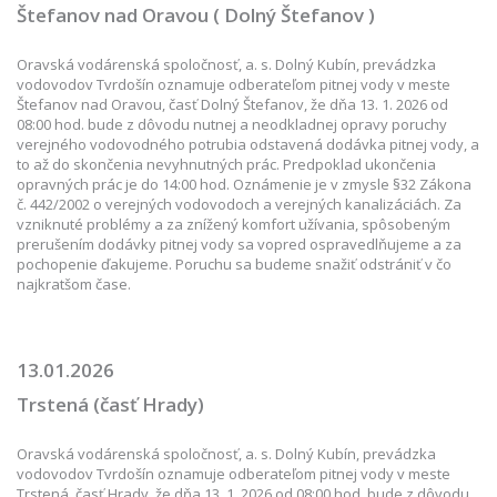
Štefanov nad Oravou ( Dolný Štefanov )
Oravská vodárenská spoločnosť, a. s. Dolný Kubín, prevádzka
vodovodov Tvrdošín oznamuje odberateľom pitnej vody v meste
Štefanov nad Oravou, časť Dolný Štefanov, že dňa 13. 1. 2026 od
08:00 hod. bude z dôvodu nutnej a neodkladnej opravy poruchy
verejného vodovodného potrubia odstavená dodávka pitnej vody, a
to až do skončenia nevyhnutných prác. Predpoklad ukončenia
opravných prác je do 14:00 hod. Oznámenie je v zmysle §32 Zákona
č. 442/2002 o verejných vodovodoch a verejných kanalizáciách. Za
vzniknuté problémy a za znížený komfort užívania, spôsobeným
prerušením dodávky pitnej vody sa vopred ospravedlňujeme a za
pochopenie ďakujeme. Poruchu sa budeme snažiť odstrániť v čo
najkratšom čase.
13.01.2026
Trstená (časť Hrady)
Oravská vodárenská spoločnosť, a. s. Dolný Kubín, prevádzka
vodovodov Tvrdošín oznamuje odberateľom pitnej vody v meste
Trstená, časť Hrady, že dňa 13. 1. 2026 od 08:00 hod. bude z dôvodu