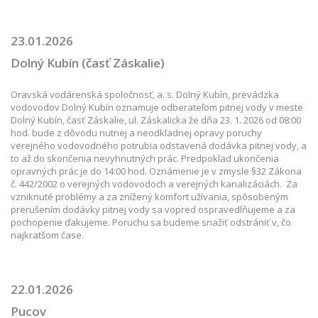
23.01.2026
Dolný Kubín (časť Záskalie)
Oravská vodárenská spoločnosť, a. s. Dolný Kubín, prevádzka
vodovodov Dolný Kubín oznamuje odberateľom pitnej vody v meste
Dolný Kubín, časť Záskalie, ul. Záskalicka že dňa 23. 1. 2026 od 08:00
hod. bude z dôvodu nutnej a neodkladnej opravy poruchy
verejného vodovodného potrubia odstavená dodávka pitnej vody, a
to až do skončenia nevyhnutných prác. Predpoklad ukončenia
opravných prác je do 14:00 hod. Oznámenie je v zmysle §32 Zákona
č. 442/2002 o verejných vodovodoch a verejných kanalizáciách. Za
vzniknuté problémy a za znížený komfort užívania, spôsobeným
prerušením dodávky pitnej vody sa vopred ospravedlňujeme a za
pochopenie ďakujeme. Poruchu sa budeme snažiť odstrániť v, čo
najkratšom čase.
22.01.2026
Pucov