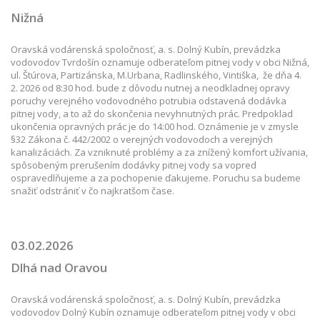
Nižná
Oravská vodárenská spoločnosť, a. s. Dolný Kubín, prevádzka
vodovodov Tvrdošín oznamuje odberateľom pitnej vody v obci Nižná,
ul. Štúrova, Partizánska, M.Urbana, Radlinského, Vintiška, že dňa 4.
2. 2026 od 8:30 hod. bude z dôvodu nutnej a neodkladnej opravy
poruchy verejného vodovodného potrubia odstavená dodávka
pitnej vody, a to až do skončenia nevyhnutných prác. Predpoklad
ukončenia opravných prác je do 14:00 hod. Oznámenie je v zmysle
§32 Zákona č. 442/2002 o verejných vodovodoch a verejných
kanalizáciách. Za vzniknuté problémy a za znížený komfort užívania,
spôsobeným prerušením dodávky pitnej vody sa vopred
ospravedlňujeme a za pochopenie ďakujeme. Poruchu sa budeme
snažiť odstrániť v čo najkratšom čase.
03.02.2026
Dlhá nad Oravou
Oravská vodárenská spoločnosť, a. s. Dolný Kubín, prevádzka
vodovodov Dolný Kubín oznamuje odberateľom pitnej vody v obci