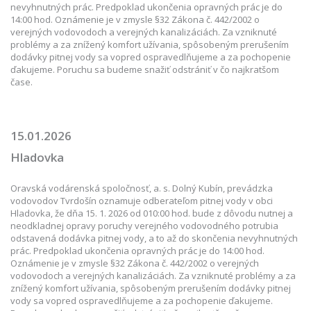
nevyhnutných prác. Predpoklad ukončenia opravných prác je do
14:00 hod. Oznámenie je v zmysle §32 Zákona č. 442/2002 o
verejných vodovodoch a verejných kanalizáciách. Za vzniknuté
problémy a za znížený komfort užívania, spôsobeným prerušením
dodávky pitnej vody sa vopred ospravedlňujeme a za pochopenie
ďakujeme. Poruchu sa budeme snažiť odstrániť v čo najkratšom
čase.
15.01.2026
Hladovka
Oravská vodárenská spoločnosť, a. s. Dolný Kubín, prevádzka
vodovodov Tvrdošín oznamuje odberateľom pitnej vody v obci
Hladovka, že dňa 15. 1. 2026 od 010:00 hod. bude z dôvodu nutnej a
neodkladnej opravy poruchy verejného vodovodného potrubia
odstavená dodávka pitnej vody, a to až do skončenia nevyhnutných
prác. Predpoklad ukončenia opravných prác je do 14:00 hod.
Oznámenie je v zmysle §32 Zákona č. 442/2002 o verejných
vodovodoch a verejných kanalizáciách. Za vzniknuté problémy a za
znížený komfort užívania, spôsobeným prerušením dodávky pitnej
vody sa vopred ospravedlňujeme a za pochopenie ďakujeme.