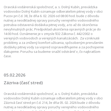
Oravská vodárenská spoločnosť, a. s. Dolný Kubín, prevádzka
vodovodov Dolný Kubín oznamuje odberateľom pitnej vody v obci
Pucov pri č.d. 38, že dňa 6. 02. 2026 od 08:00 hod. bude z dôvodu
nutnej a neodkladnej opravy poruchy verejného vodovodného
potrubia odstavená dodávka pitnej vody, a to až do skončenia
nevyhnutných prác. Predpoklad ukončenia opravných prác je do
14:00 hod. Oznámenie je v zmysle §32 Zákona č. 442/2002 o
verejných vodovodoch a verejných kanalizáciách. Za vzniknuté
problémy a za znížený komfort užívania, spôsobeným prerušením
dodávky pitnej vody sa vopred ospravedlňujeme a za pochopenie
ďakujeme. Poruchu sa budeme snažiť odstrániť v, čo najkratšom
čase.
05.02.2026
Zázriva (časť stred)
Oravská vodárenská spoločnosť, a. s. Dolný Kubín, prevádzka
vodovodov Dolný Kubín oznamuje odberateľom pitnej vody v obci
Zázrivá časť stred pri č.d. 214, že dňa 05. 02. 2026 bude z dôvodu
nutnej a neodkladnej opravy poruchy verejného vodovodného