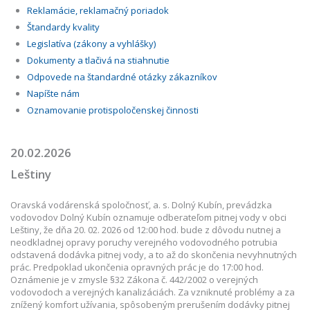
Reklamácie, reklamačný poriadok
Štandardy kvality
Legislatíva (zákony a vyhlášky)
Dokumenty a tlačivá na stiahnutie
Odpovede na štandardné otázky zákazníkov
Napíšte nám
Oznamovanie protispoločenskej činnosti
20.02.2026
Leštiny
Oravská vodárenská spoločnosť, a. s. Dolný Kubín, prevádzka
vodovodov Dolný Kubín oznamuje odberateľom pitnej vody v obci
Leštiny, že dňa 20. 02. 2026 od 12:00 hod. bude z dôvodu nutnej a
neodkladnej opravy poruchy verejného vodovodného potrubia
odstavená dodávka pitnej vody, a to až do skončenia nevyhnutných
prác. Predpoklad ukončenia opravných prác je do 17:00 hod.
Oznámenie je v zmysle §32 Zákona č. 442/2002 o verejných
vodovodoch a verejných kanalizáciách. Za vzniknuté problémy a za
znížený komfort užívania, spôsobeným prerušením dodávky pitnej