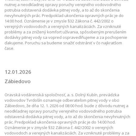
nutnej a neodkladnej opravy poruchy verejného vodovodného
potrubia odstavená dodávka pitnej vody, a to až do skončenia
nevyhnutných prác. Predpoklad ukončenia opravných prác je do
14:00 hod. Oznámenie je v zmysle §32 Zákona č. 442/2002 o
verejných vodovodoch a verejných kanalizáciách. Za vzniknuté
problémy a za znížený komfort užívania, spôsobeným prerušením
dodávky pitnej vody sa vopred ospravedlňujeme a za pochopenie
ďakujeme. Poruchu sa budeme snažiť odstrániť v čo najkratšom
čase.
12.01.2026
Zábiedovo
Oravská vodárenská spoločnosť, a. s. Dolný Kubín, prevádzka
vodovodov Tvrdošín oznamuje odberateľom pitnej vody v obci
Zábiedovo, že dňa 12. 1. 2026 od 08:00 hod. bude z dôvodu nutnej a
neodkladnej opravy poruchy verejného vodovodného potrubia
odstavená dodávka pitnej vody, a to až do skončenia nevyhnutných
prác. Predpoklad ukončenia opravných prác je do 14:00 hod.
Oznámenie je v zmysle §32 Zákona č. 442/2002 o verejných
vodovodoch a verejných kanalizáciách. Za vzniknuté problémy a za