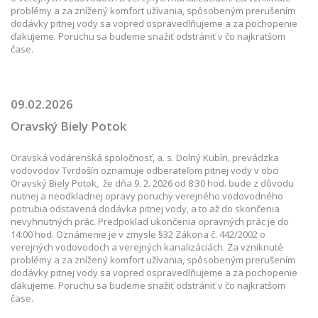
problémy a za znížený komfort užívania, spôsobeným prerušením
dodávky pitnej vody sa vopred ospravedlňujeme a za pochopenie
ďakujeme. Poruchu sa budeme snažiť odstrániť v čo najkratšom
čase.
09.02.2026
Oravský Biely Potok
Oravská vodárenská spoločnosť, a. s. Dolný Kubín, prevádzka
vodovodov Tvrdošín oznamuje odberateľom pitnej vody v obci
Oravský Biely Potok, že dňa 9. 2. 2026 od 8:30 hod. bude z dôvodu
nutnej a neodkladnej opravy poruchy verejného vodovodného
potrubia odstavená dodávka pitnej vody, a to až do skončenia
nevyhnutných prác. Predpoklad ukončenia opravných prác je do
14:00 hod. Oznámenie je v zmysle §32 Zákona č. 442/2002 o
verejných vodovodoch a verejných kanalizáciách. Za vzniknuté
problémy a za znížený komfort užívania, spôsobeným prerušením
dodávky pitnej vody sa vopred ospravedlňujeme a za pochopenie
ďakujeme. Poruchu sa budeme snažiť odstrániť v čo najkratšom
čase.