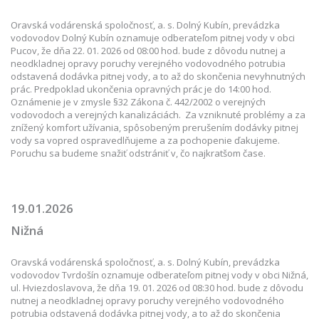
Oravská vodárenská spoločnosť, a. s. Dolný Kubín, prevádzka
vodovodov Dolný Kubín oznamuje odberateľom pitnej vody v obci
Pucov, že dňa 22. 01. 2026 od 08:00 hod. bude z dôvodu nutnej a
neodkladnej opravy poruchy verejného vodovodného potrubia
odstavená dodávka pitnej vody, a to až do skončenia nevyhnutných
prác. Predpoklad ukončenia opravných prác je do 14:00 hod.
Oznámenie je v zmysle §32 Zákona č. 442/2002 o verejných
vodovodoch a verejných kanalizáciách. Za vzniknuté problémy a za
znížený komfort užívania, spôsobeným prerušením dodávky pitnej
vody sa vopred ospravedlňujeme a za pochopenie ďakujeme.
Poruchu sa budeme snažiť odstrániť v, čo najkratšom čase.
19.01.2026
Nižná
Oravská vodárenská spoločnosť, a. s. Dolný Kubín, prevádzka
vodovodov Tvrdošín oznamuje odberateľom pitnej vody v obci Nižná,
ul. Hviezdoslavova, že dňa 19. 01. 2026 od 08:30 hod. bude z dôvodu
nutnej a neodkladnej opravy poruchy verejného vodovodného
potrubia odstavená dodávka pitnej vody, a to až do skončenia