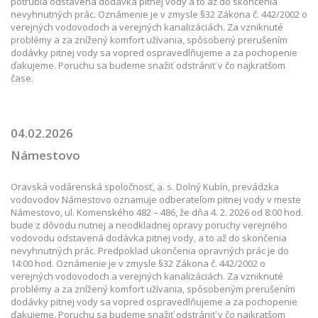
potrubia odstavená dodávka pitnej vody a to až do skončenia
nevyhnutných prác. Oznámenie je v zmysle §32 Zákona č. 442/2002 o
verejných vodovodoch a verejných kanalizáciách. Za vzniknuté
problémy a za znížený komfort užívania, spôsobený prerušením
dodávky pitnej vody sa vopred ospravedlňujeme a za pochopenie
ďakujeme. Poruchu sa budeme snažiť odstrániť v čo najkratšom
čase.
04.02.2026
Námestovo
Oravská vodárenská spoločnosť, a. s. Dolný Kubín, prevádzka
vodovodov Námestovo oznamuje odberateľom pitnej vody v meste
Námestovo, ul. Komenského 482 – 486, že dňa 4. 2. 2026 od 8:00 hod.
bude z dôvodu nutnej a neodkladnej opravy poruchy verejného
vodovodu odstavená dodávka pitnej vody, a to až do skončenia
nevyhnutných prác. Predpoklad ukončenia opravných prác je do
14:00 hod. Oznámenie je v zmysle §32 Zákona č. 442/2002 o
verejných vodovodoch a verejných kanalizáciách. Za vzniknuté
problémy a za znížený komfort užívania, spôsobeným prerušením
dodávky pitnej vody sa vopred ospravedlňujeme a za pochopenie
ďakujeme. Poruchu sa budeme snažiť odstrániť v čo najkratšom