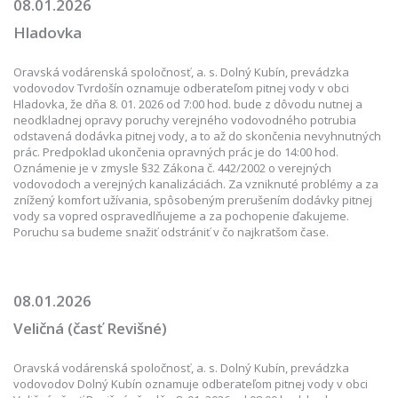
08.01.2026
Hladovka
Oravská vodárenská spoločnosť, a. s. Dolný Kubín, prevádzka
vodovodov Tvrdošín oznamuje odberateľom pitnej vody v obci
Hladovka, že dňa 8. 01. 2026 od 7:00 hod. bude z dôvodu nutnej a
neodkladnej opravy poruchy verejného vodovodného potrubia
odstavená dodávka pitnej vody, a to až do skončenia nevyhnutných
prác. Predpoklad ukončenia opravných prác je do 14:00 hod.
Oznámenie je v zmysle §32 Zákona č. 442/2002 o verejných
vodovodoch a verejných kanalizáciách. Za vzniknuté problémy a za
znížený komfort užívania, spôsobeným prerušením dodávky pitnej
vody sa vopred ospravedlňujeme a za pochopenie ďakujeme.
Poruchu sa budeme snažiť odstrániť v čo najkratšom čase.
08.01.2026
Veličná (časť Revišné)
Oravská vodárenská spoločnosť, a. s. Dolný Kubín, prevádzka
vodovodov Dolný Kubín oznamuje odberateľom pitnej vody v obci