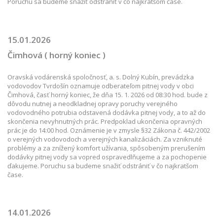
Poruchu sa budeme snažiť odstrániť v čo najkratšom čase.
15.01.2026
Čimhová ( horný koniec )
Oravská vodárenská spoločnosť, a. s. Dolný Kubín, prevádzka
vodovodov Tvrdošín oznamuje odberateľom pitnej vody v obci
Čimhová, časť horný koniec, že dňa 15. 1. 2026 od 08:30 hod. bude z
dôvodu nutnej a neodkladnej opravy poruchy verejného
vodovodného potrubia odstavená dodávka pitnej vody, a to až do
skončenia nevyhnutných prác. Predpoklad ukončenia opravných
prác je do 14:00 hod. Oznámenie je v zmysle §32 Zákona č. 442/2002
o verejných vodovodoch a verejných kanalizáciách. Za vzniknuté
problémy a za znížený komfort užívania, spôsobeným prerušením
dodávky pitnej vody sa vopred ospravedlňujeme a za pochopenie
ďakujeme. Poruchu sa budeme snažiť odstrániť v čo najkratšom
čase.
14.01.2026