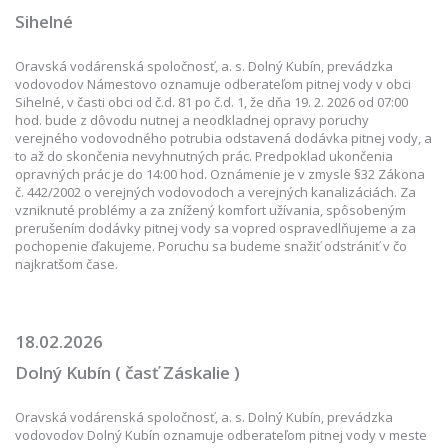
Sihelné
Oravská vodárenská spoločnosť, a. s. Dolný Kubín, prevádzka
vodovodov Námestovo oznamuje odberateľom pitnej vody v obci
Sihelné, v časti obci od č.d. 81 po č.d. 1, že dňa 19. 2. 2026 od 07:00
hod. bude z dôvodu nutnej a neodkladnej opravy poruchy
verejného vodovodného potrubia odstavená dodávka pitnej vody, a
to až do skončenia nevyhnutných prác. Predpoklad ukončenia
opravných prác je do 14:00 hod. Oznámenie je v zmysle §32 Zákona
č. 442/2002 o verejných vodovodoch a verejných kanalizáciách. Za
vzniknuté problémy a za znížený komfort užívania, spôsobeným
prerušením dodávky pitnej vody sa vopred ospravedlňujeme a za
pochopenie ďakujeme. Poruchu sa budeme snažiť odstrániť v čo
najkratšom čase.
18.02.2026
Dolný Kubín ( časť Záskalie )
Oravská vodárenská spoločnosť, a. s. Dolný Kubín, prevádzka
vodovodov Dolný Kubín oznamuje odberateľom pitnej vody v meste