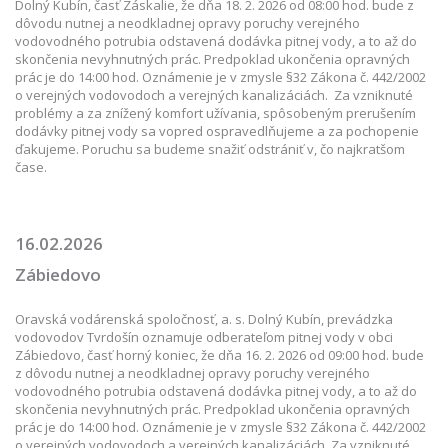
Dolný Kubín, časť Záskalie, že dňa 18. 2. 2026 od 08:00 hod. bude z
dôvodu nutnej a neodkladnej opravy poruchy verejného
vodovodného potrubia odstavená dodávka pitnej vody, a to až do
skončenia nevyhnutných prác. Predpoklad ukončenia opravných
prác je do 14:00 hod. Oznámenie je v zmysle §32 Zákona č. 442/2002
o verejných vodovodoch a verejných kanalizáciách. Za vzniknuté
problémy a za znížený komfort užívania, spôsobeným prerušením
dodávky pitnej vody sa vopred ospravedlňujeme a za pochopenie
ďakujeme. Poruchu sa budeme snažiť odstrániť v, čo najkratšom
čase.
16.02.2026
Zábiedovo
Oravská vodárenská spoločnosť, a. s. Dolný Kubín, prevádzka
vodovodov Tvrdošín oznamuje odberateľom pitnej vody v obci
Zábiedovo, časť horný koniec, že dňa 16. 2. 2026 od 09:00 hod. bude
z dôvodu nutnej a neodkladnej opravy poruchy verejného
vodovodného potrubia odstavená dodávka pitnej vody, a to až do
skončenia nevyhnutných prác. Predpoklad ukončenia opravných
prác je do 14:00 hod. Oznámenie je v zmysle §32 Zákona č. 442/2002
o verejných vodovodoch a verejných kanalizáciách. Za vzniknuté