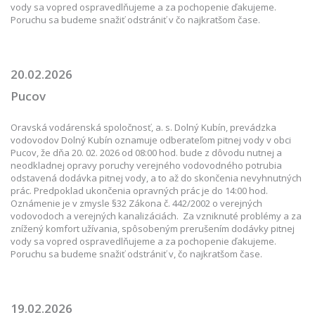
vody sa vopred ospravedlňujeme a za pochopenie ďakujeme.
Poruchu sa budeme snažiť odstrániť v čo najkratšom čase.
20.02.2026
Pucov
Oravská vodárenská spoločnosť, a. s. Dolný Kubín, prevádzka
vodovodov Dolný Kubín oznamuje odberateľom pitnej vody v obci
Pucov, že dňa 20. 02. 2026 od 08:00 hod. bude z dôvodu nutnej a
neodkladnej opravy poruchy verejného vodovodného potrubia
odstavená dodávka pitnej vody, a to až do skončenia nevyhnutných
prác. Predpoklad ukončenia opravných prác je do 14:00 hod.
Oznámenie je v zmysle §32 Zákona č. 442/2002 o verejných
vodovodoch a verejných kanalizáciách. Za vzniknuté problémy a za
znížený komfort užívania, spôsobeným prerušením dodávky pitnej
vody sa vopred ospravedlňujeme a za pochopenie ďakujeme.
Poruchu sa budeme snažiť odstrániť v, čo najkratšom čase.
19.02.2026