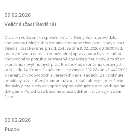
09.02.2026
Veličná (časť Revišné)
Oravská vodárenská spoločnosť, a. s. Dolný Kubín, prevádzka
vodovodov Dolný Kubín oznamuje odberateľom pitnej vody v obci
Veličná, časť Revišné, pri č.d. 254 , že dňa 9. 02. 2026 od 08:00 hod.
bude z dôvodu nutnej a neodkladnej opravy poruchy verejného
vodovodného potrubia odstavená dodávka pitnej vody, a to až do
skončenia nevyhnutných prác. Predpoklad ukončenia opravných
prác je do 14:00 hod. Oznámenie je v zmysle §32 Zákona č. 442/2002
o verejných vodovodoch a verejných kanalizáciách. Za vzniknuté
problémy a za znížený komfort užívania, spôsobeným prerušením
dodávky pitnej vody sa vopred ospravedlňujeme a za pochopenie
ďakujeme. Poruchu sa budeme snažiť odstrániť v, čo najkratšom
čase.
06.02.2026
Pucov