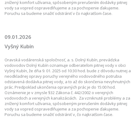
znížený komfort užívania, spôsobeným prerušením dodávky pitnej
vody sa vopred ospravedlňujeme a za pochopenie ďakujeme.
Poruchu sa budeme snažiť odstrániť v čo najkratšom čase.
09.01.2026
Vyšný Kubín
Oravská vodárenská spoločnosť, a. s. Dolný Kubín, prevádzka
vodovodov Dolný Kubín oznamuje odberateľom pitnej vody v obci
Vyšný Kubín, že dňa 9. 01. 2025 od 10:30 hod. bude z dôvodu nutnej a
neodkladnej opravy poruchy verejného vodovodného potrubia
odstavená dodávka pitnej vody, a to až do skončenia nevyhnutných
prác. Predpoklad ukončenia opravných prác je do 15:00 hod.
Oznámenie je v zmysle §32 Zákona č. 442/2002 o verejných
vodovodoch a verejných kanalizáciách. Za vzniknuté problémy a za
znížený komfort užívania, spôsobeným prerušením dodávky pitnej
vody sa vopred ospravedlňujeme a za pochopenie ďakujeme.
Poruchu sa budeme snažiť odstrániť v, čo najkratšom čase.