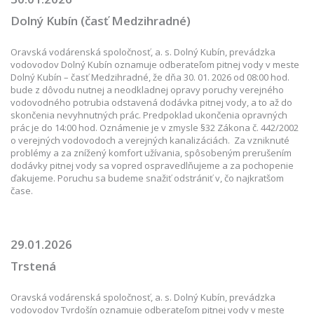
Dolný Kubín (časť Medzihradné)
Oravská vodárenská spoločnosť, a. s. Dolný Kubín, prevádzka
vodovodov Dolný Kubín oznamuje odberateľom pitnej vody v meste
Dolný Kubín – časť Medzihradné, že dňa 30. 01. 2026 od 08:00 hod.
bude z dôvodu nutnej a neodkladnej opravy poruchy verejného
vodovodného potrubia odstavená dodávka pitnej vody, a to až do
skončenia nevyhnutných prác. Predpoklad ukončenia opravných
prác je do 14:00 hod. Oznámenie je v zmysle §32 Zákona č. 442/2002
o verejných vodovodoch a verejných kanalizáciách. Za vzniknuté
problémy a za znížený komfort užívania, spôsobeným prerušením
dodávky pitnej vody sa vopred ospravedlňujeme a za pochopenie
ďakujeme. Poruchu sa budeme snažiť odstrániť v, čo najkratšom
čase.
29.01.2026
Trstená
Oravská vodárenská spoločnosť, a. s. Dolný Kubín, prevádzka
vodovodov Tvrdošín oznamuje odberateľom pitnej vody v meste