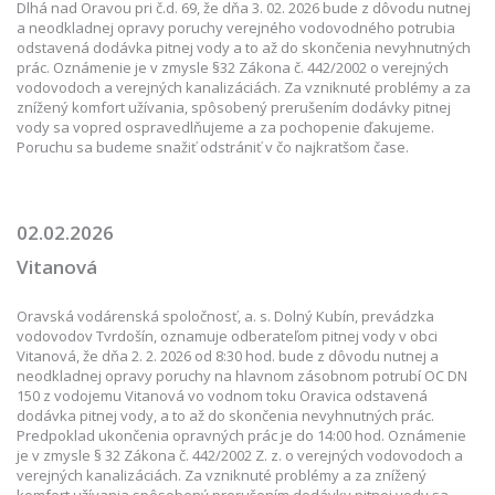
Dlhá nad Oravou pri č.d. 69, že dňa 3. 02. 2026 bude z dôvodu nutnej
a neodkladnej opravy poruchy verejného vodovodného potrubia
odstavená dodávka pitnej vody a to až do skončenia nevyhnutných
prác. Oznámenie je v zmysle §32 Zákona č. 442/2002 o verejných
vodovodoch a verejných kanalizáciách. Za vzniknuté problémy a za
znížený komfort užívania, spôsobený prerušením dodávky pitnej
vody sa vopred ospravedlňujeme a za pochopenie ďakujeme.
Poruchu sa budeme snažiť odstrániť v čo najkratšom čase.
02.02.2026
Vitanová
Oravská vodárenská spoločnosť, a. s. Dolný Kubín, prevádzka
vodovodov Tvrdošín, oznamuje odberateľom pitnej vody v obci
Vitanová, že dňa 2. 2. 2026 od 8:30 hod. bude z dôvodu nutnej a
neodkladnej opravy poruchy na hlavnom zásobnom potrubí OC DN
150 z vodojemu Vitanová vo vodnom toku Oravica odstavená
dodávka pitnej vody, a to až do skončenia nevyhnutných prác.
Predpoklad ukončenia opravných prác je do 14:00 hod. Oznámenie
je v zmysle § 32 Zákona č. 442/2002 Z. z. o verejných vodovodoch a
verejných kanalizáciách. Za vzniknuté problémy a za znížený