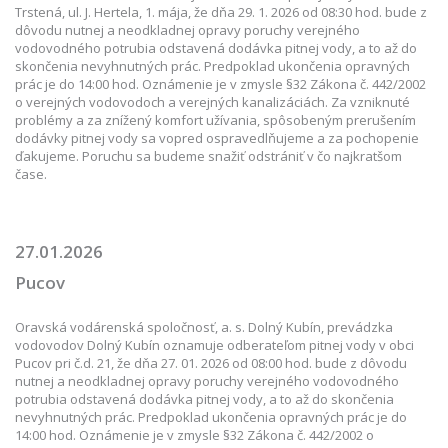
Trstená, ul. J. Hertela, 1. mája, že dňa 29. 1. 2026 od 08:30 hod. bude z
dôvodu nutnej a neodkladnej opravy poruchy verejného
vodovodného potrubia odstavená dodávka pitnej vody, a to až do
skončenia nevyhnutných prác. Predpoklad ukončenia opravných
prác je do 14:00 hod. Oznámenie je v zmysle §32 Zákona č. 442/2002
o verejných vodovodoch a verejných kanalizáciách. Za vzniknuté
problémy a za znížený komfort užívania, spôsobeným prerušením
dodávky pitnej vody sa vopred ospravedlňujeme a za pochopenie
ďakujeme. Poruchu sa budeme snažiť odstrániť v čo najkratšom
čase.
27.01.2026
Pucov
Oravská vodárenská spoločnosť, a. s. Dolný Kubín, prevádzka
vodovodov Dolný Kubín oznamuje odberateľom pitnej vody v obci
Pucov pri č.d. 21, že dňa 27. 01. 2026 od 08:00 hod. bude z dôvodu
nutnej a neodkladnej opravy poruchy verejného vodovodného
potrubia odstavená dodávka pitnej vody, a to až do skončenia
nevyhnutných prác. Predpoklad ukončenia opravných prác je do
14:00 hod. Oznámenie je v zmysle §32 Zákona č. 442/2002 o