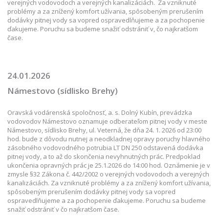
verejných vodovodoch a verejných kanalizáciách. Za vzniknuté
problémy a za znížený komfort užívania, spôsobeným prerušením
dodávky pitnej vody sa vopred ospravedlňujeme a za pochopenie
ďakujeme. Poruchu sa budeme snažiť odstrániť v, čo najkratšom
čase.
24.01.2026
Námestovo (sídlisko Brehy)
Oravská vodárenská spoločnosť, a. s. Dolný Kubín, prevádzka
vodovodov Námestovo oznamuje odberateľom pitnej vody v meste
Námestovo, sídlisko Brehy, ul. Veterná, že dňa 24. 1. 2026 od 23:00
hod. bude z dôvodu nutnej a neodkladnej opravy poruchy hlavného
zásobného vodovodného potrubia LT DN 250 odstavená dodávka
pitnej vody, a to až do skončenia nevyhnutných prác. Predpoklad
ukončenia opravných prác je 25.1.2026 do 14:00 hod. Oznámenie je v
zmysle §32 Zákona č. 442/2002 o verejných vodovodoch a verejných
kanalizáciách. Za vzniknuté problémy a za znížený komfort užívania,
spôsobeným prerušením dodávky pitnej vody sa vopred
ospravedlňujeme a za pochopenie ďakujeme. Poruchu sa budeme
snažiť odstrániť v čo najkratšom čase.