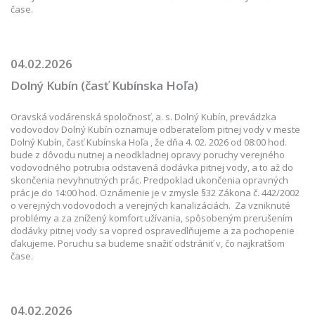
čase.
04.02.2026
Dolný Kubín (časť Kubínska Hoľa)
Oravská vodárenská spoločnosť, a. s. Dolný Kubín, prevádzka
vodovodov Dolný Kubín oznamuje odberateľom pitnej vody v meste
Dolný Kubín, časť Kubínska Hoľa , že dňa 4. 02. 2026 od 08:00 hod.
bude z dôvodu nutnej a neodkladnej opravy poruchy verejného
vodovodného potrubia odstavená dodávka pitnej vody, a to až do
skončenia nevyhnutných prác. Predpoklad ukončenia opravných
prác je do 14:00 hod. Oznámenie je v zmysle §32 Zákona č. 442/2002
o verejných vodovodoch a verejných kanalizáciách. Za vzniknuté
problémy a za znížený komfort užívania, spôsobeným prerušením
dodávky pitnej vody sa vopred ospravedlňujeme a za pochopenie
ďakujeme. Poruchu sa budeme snažiť odstrániť v, čo najkratšom
čase.
04.02.2026